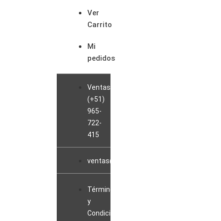
Ver
Carrito
Mi
pedidos
Ventas:
(+51)
965-
722-
415
ventas@sopladorblowerperu.com
Términos
y
Condiciones