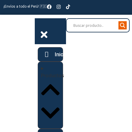
¡Envíos a todo el Perú! 🇵🇪
Inicio
Productos