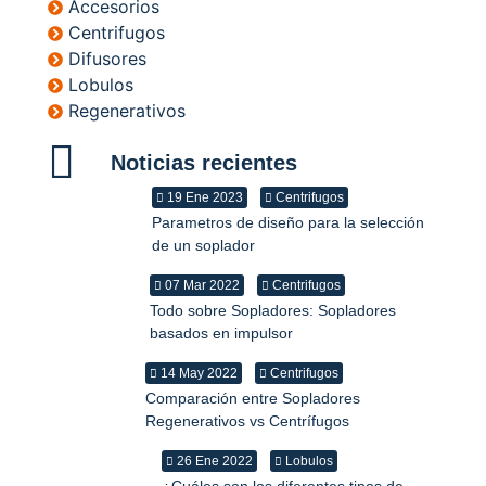
Accesorios
Centrifugos
Difusores
Lobulos
Regenerativos
Noticias recientes
19 Ene 2023
Centrifugos
Parametros de diseño para la selección
de un soplador
07 Mar 2022
Centrifugos
Todo sobre Sopladores: Sopladores
basados ​​en impulsor
14 May 2022
Centrifugos
Comparación entre Sopladores
Regenerativos vs Centrífugos
26 Ene 2022
Lobulos
¿Cuáles son los diferentes tipos de