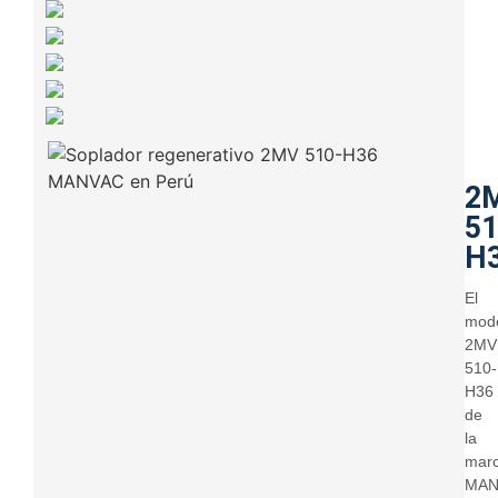
2
51
H
El
mod
2MV
510-
H36
de
la
mar
MAN