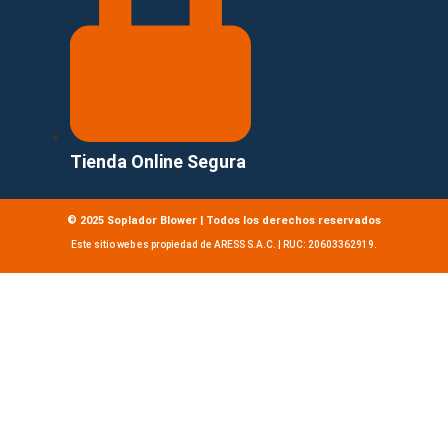
Tienda Online Segura
© 2025 Soplador Blower | Todos los derechos reservados
Este sitio web es propiedad de ARESS S.A.C. | RUC: 20603362919.