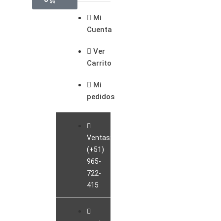
Mi
Cuenta
Ver
Carrito
Mi
pedidos
Ventas:
(+51)
965-
722-
415