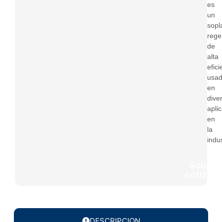
es
un
sopl
rege
de
alta
efici
usa
en
dive
apli
en
la
indus
Solicita
cotizaci
DESCRIPCION