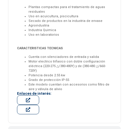
Plantas compactas para el tratamiento de aguas
residuales
Uso en acuicultura, piscicultura
Secado de productos en la industria de envase
Agroindustria
Industria Quimica
Uso en laboratorios
CARACTERISTICAS TECNICAS
Cuenta con silenciadores de entrada y salida
Motor electrico trifasico con doble configuración
eléctrica (220-275 △/380-480Y) y de (380-480 △/660-
720Y)
Potencia desde 2.55 kw
Grado de protección IP-55
Este modelo cuentan con accesorios como filtro de
aire y válvula de alivio
Enlaces de interés: