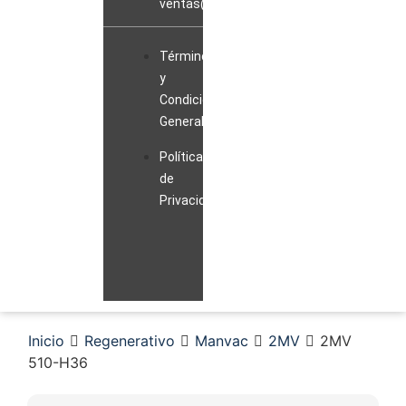
ventas@sopladorblowerperu.com
Términos
y
Condiciones
Generales
Políticas
de
Privacidad
Inicio
Regenerativo
Manvac
2MV
2MV
510-H36