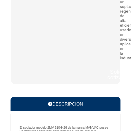
un
sopla
regen
de
alta
eficie
usad
en
diver
aplic
en
la
indust
Solicitar
cotizacio
DESCRIPCION
El soplador modelo 2MV 610-H26 de la marca MANVAC posee