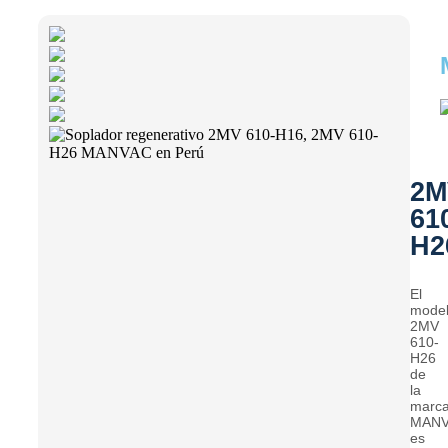
2M
61
H2
El
mode
2MV
610-
H26
de
la
marc
MAN
es