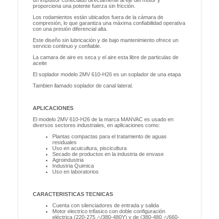
un impulsor conectado directamente al eje del motor y
proporciona una potente fuerza sin fricción.
Los rodamientos están ubicados fuera de la cámara de
compresión, lo que garantiza una máxima confiabilidad operativa
con una presión diferencial alta.
Este diseño sin lubricación y de bajo mantenimiento ofrece un
servicio continuo y confiable.
La camara de aire es seca y el aire esta libre de particulas de
aceite
El soplador modelo 2MV 610-H26 es un soplador de una etapa
Tambien llamado soplador de canal lateral.
APLICACIONES
El modelo 2MV 610-H26 de la marca MANVAC es usado en
diversos sectores industriales, en aplicaciones como:
Plantas compactas para el tratamiento de aguas
residuales
Uso en acuicultura, piscicultura
Secado de productos en la industria de envase
Agroindustria
Industria Quimica
Uso en laboratorios
CARACTERISTICAS TECNICAS
Cuenta con silenciadores de entrada y salida
Motor electrico trifasico con doble configuración
eléctrica (220-275 △/380-480Y) y de (380-480 △/660-