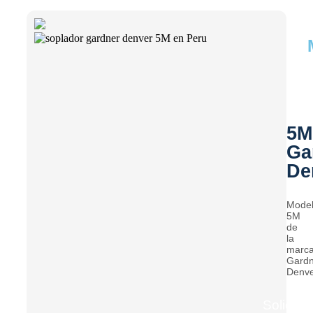
5M
Ga
De
Mode
5M
de
la
marc
Gardn
Denv
Solicitar