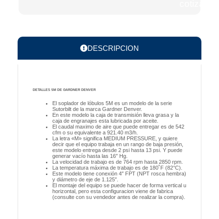
cotizacio
DESCRIPCION
DETALLES 5M DE GARDNER DENVER
El soplador de lóbulos 5M es un modelo de la serie
Sutorbilt de la marca Gardner Denver.
En este modelo la caja de transmisión lleva grasa y la
caja de engranajes esta lubricada por aceite.
El caudal maximo de aire que puede entregar es de 542
cfm o su equivalente a 921.40 m3/h.
La letra «M» significa MEDIUM PRESSURE, y quiere
decir que el equipo trabaja en un rango de baja presión,
este modelo entrega desde 2 psi hasta 13 psi. Y puede
generar vacío hasta las 16″ Hg.
La velocidad de trabajo es de 764 rpm hasta 2850 rpm.
La temperatura máxima de trabajo es de 180˚F (82°C).
Este modelo tiene conexión 4″ FPT (NPT rosca hembra)
y diámetro de eje de 1.125″.
El montaje del equipo se puede hacer de forma vertical u
horizontal, pero esta configuracion viene de fabrica
(consulte con su vendedor antes de realizar la compra).