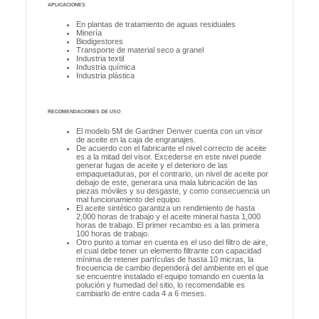
APLICACIONES
En plantas de tratamiento de aguas residuales
Minería
Biodigestores
Transporte de material seco a granel
Industria textil
Industria química
Industria plástica
RECOMENDACIONES DE USO
El modelo 5M de Gardner Denver cuenta con un visor
de aceite en la caja de engranajes.
De acuerdo con el fabricante el nivel correcto de aceite
es a la mitad del visor. Excederse en este nivel puede
generar fugas de aceite y el deterioro de las
empaquetaduras, por el contrario, un nivel de aceite por
debajo de este, generara una mala lubricación de las
piezas móviles y su desgaste, y como consecuencia un
mal funcionamiento del equipo.
El aceite sintético garantiza un rendimiento de hasta
2,000 horas de trabajo y el aceite mineral hasta 1,000
horas de trabajo. El primer recambio es a las primera
100 horas de trabajo.
Otro punto a tomar en cuenta es el uso del filtro de aire,
el cual debe tener un elemento filtrante con capacidad
mínima de retener partículas de hasta 10 micras, la
frecuencia de cambio dependerá del ambiente en el que
se encuentre instalado el equipo tomando en cuenta la
polución y humedad del sitio, lo recomendable es
cambiarlo de entre cada 4 a 6 meses.