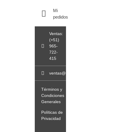
Mi
pedidos
Ventas:
(+51)
965-
722-
415
ventas@sopladorblowerperu.com
Términos y
Condiciones
Generales
Políticas de
Privacidad