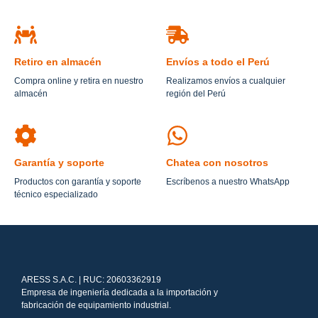
Retiro en almacén
Envíos a todo el Perú
Compra online y retira en nuestro
Realizamos envíos a cualquier
almacén
región del Perú
Garantía y soporte
Chatea con nosotros
Productos con garantía y soporte
Escríbenos a nuestro WhatsApp
técnico especializado
ARESS S.A.C. | RUC: 20603362919
Empresa de ingeniería dedicada a la importación y
fabricación de equipamiento industrial.