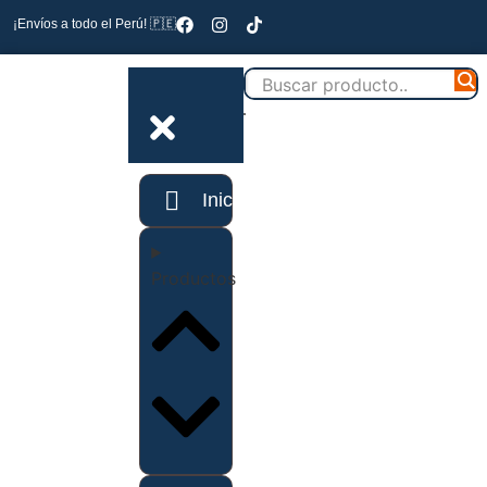
¡Envíos a todo el Perú! 🇵🇪
Inicio
Productos