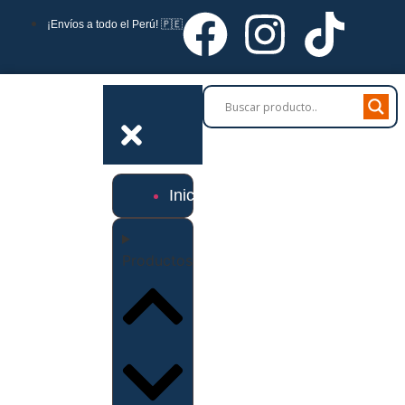
¡Envíos a todo el Perú! 🇵🇪
Inicio
Productos