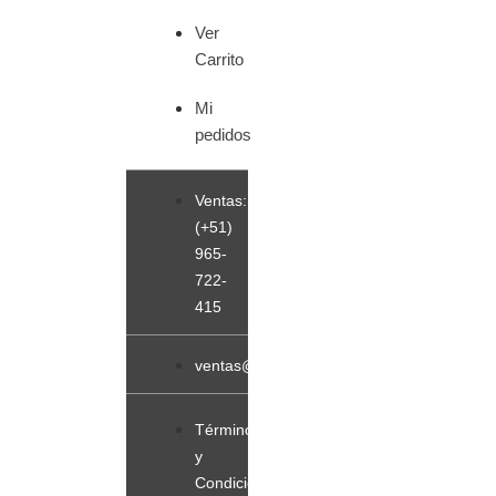
Ver
Carrito
Mi
pedidos
Ventas:
(+51)
965-
722-
415
ventas@sopladorblowerperu.com
Términos
y
Condiciones