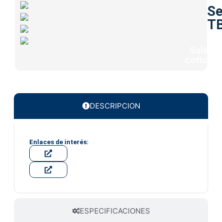
Se
T
Solicita
cotizaci
DESCRIPCION
Enlaces de interés:
ESPECIFICACIONES