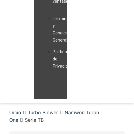
ventas@sopladorblowerperu.com
Términos
y
Condiciones
Generales
Políticas
de
Privacidad
Inicio
Turbo Blower
Namwon Turbo
One
Serie TB