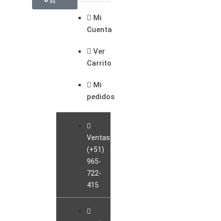
Mi
Cuenta
Ver
Carrito
Mi
pedidos
Ventas:
(+51)
965-
722-
415