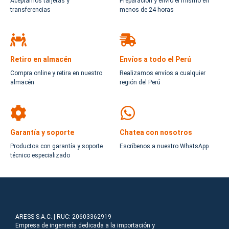
Aceptamos tarjetas y
Preparación y envío el mismo en
transferencias
menos de 24 horas
Retiro en almacén
Envíos a todo el Perú
Compra online y retira en nuestro
Realizamos envíos a cualquier
almacén
región del Perú
Garantía y soporte
Chatea con nosotros
Productos con garantía y soporte
Escríbenos a nuestro WhatsApp
técnico especializado
ARESS S.A.C. | RUC: 20603362919
Empresa de ingeniería dedicada a la importación y