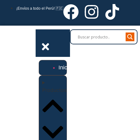
¡Envíos a todo el Perú! 🇵🇪
Inicio
Productos