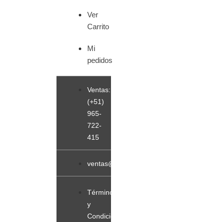
Ver
Carrito
Mi
pedidos
Ventas:
(+51)
965-
722-
415
ventas@sopladorblowerperu.com
Términos
y
Condiciones