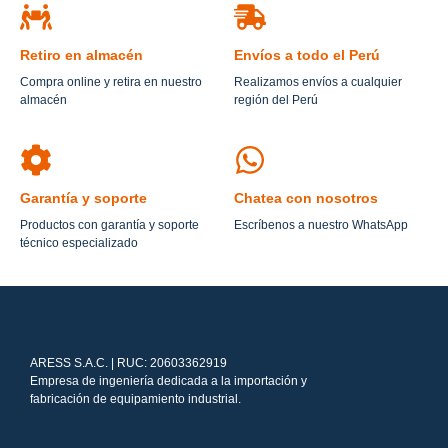
Retiro en almacén
Envíos a todo el Perú
Compra online y retira en nuestro
Realizamos envíos a cualquier
almacén
región del Perú
Garantía y soporte
Chatea con nosotros
Productos con garantía y soporte
Escríbenos a nuestro WhatsApp
técnico especializado
ARESS S.A.C. | RUC: 20603362919
Empresa de ingeniería dedicada a la importación y
fabricación de equipamiento industrial.